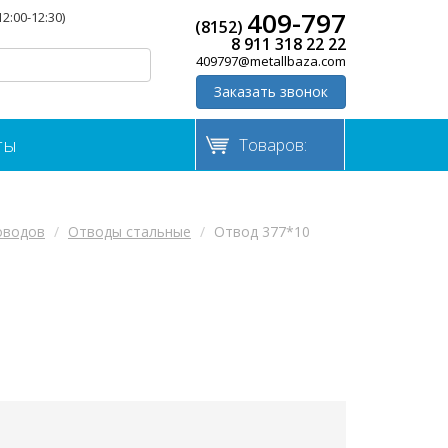
409-797
12:00-12:30)
(8152)
8 911 318 22 22
409797@metallbaza.com
Заказать звонок
ты
Товаров:
оводов
Отводы стальные
Отвод 377*10