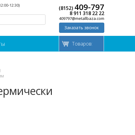
409-797
12:00-12:30)
(8152)
8 911 318 22 22
409797@metallbaza.com
Заказать звонок
ты
Товаров:
я
мм
термически