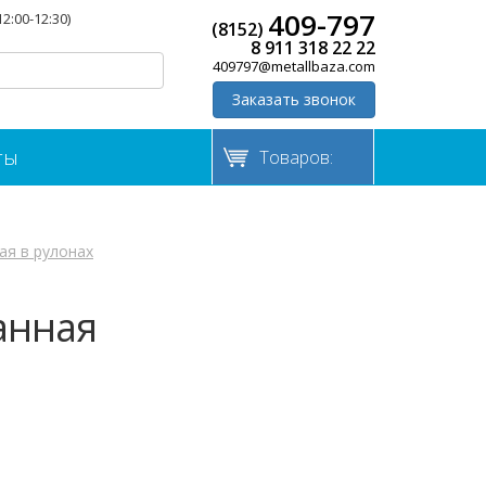
409-797
12:00-12:30)
(8152)
8 911 318 22 22
409797@metallbaza.com
Заказать звонок
ты
Товаров:
ая в рулонах
анная