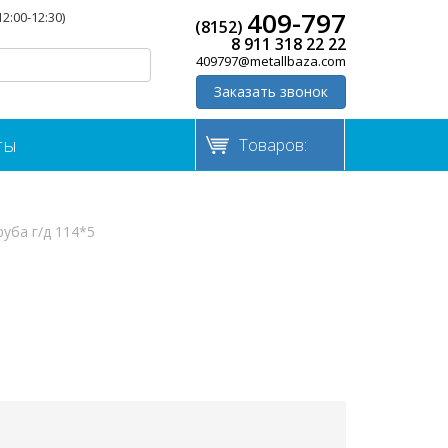
409-797
12:00-12:30)
(8152)
8 911 318 22 22
409797@metallbaza.com
Заказать звонок
ты
Товаров:
руба г/д 114*5